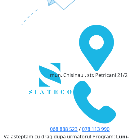
mun. Chisinau , str. Petricani 21/2
068 888 523
/
078 113 990
Va asteptam cu drag dupa urmatorul Program:
Luni-