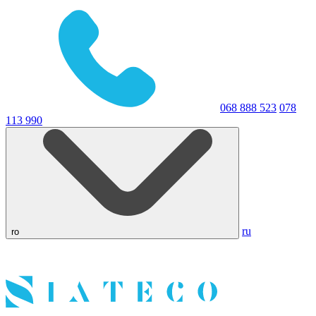
068 888 523
078
113 990
ru
ro