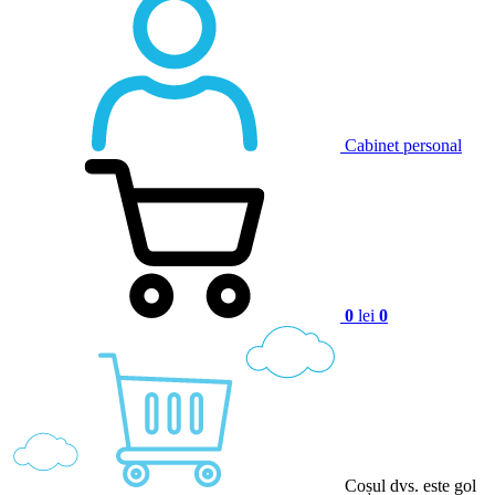
Cabinet personal
0
lei
0
Coșul dvs. este gol