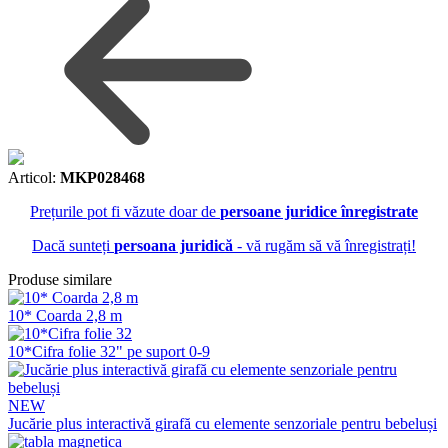
Articol:
MKP028468
Prețurile pot fi văzute doar de
persoane juridice înregistrate
Dacă sunteți
persoana juridică
- vă rugăm să vă înregistrați!
Produse similare
10* Coarda 2,8 m
10*Cifra folie 32" pe suport 0-9
NEW
Jucărie plus interactivă girafă cu elemente senzoriale pentru bebeluși