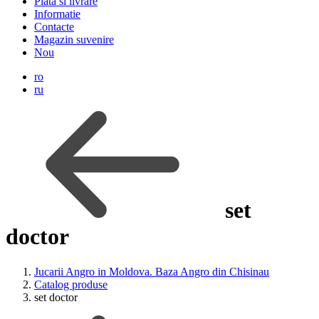
Plata si livrare
Informatie
Contacte
Magazin suvenire
Nou
ro
ru
set
doctor
Jucarii Angro in Moldova. Baza Angro din Chisinau
Catalog produse
set doctor