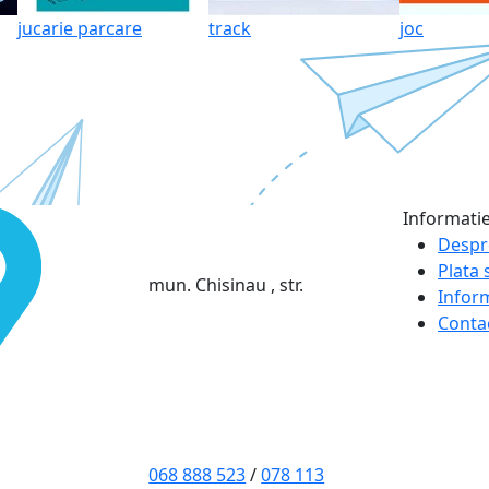
jucarie parcare
track
joc
Informati
Despr
Plata s
mun. Chisinau , str.
Infor
Conta
068 888 523
/
078 113