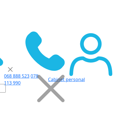
068 888 523
078
Cabinet personal
113 990