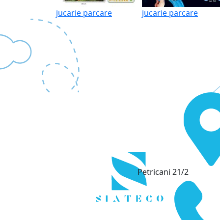
jucarie parcare
jucarie parcare
Petricani 21/2