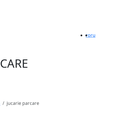
ro
ru
RCARE
e
jucarie parcare