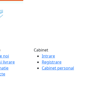
e
Cabinet
e noi
Intrare
i livrare
Registrare
matie
Cabinet personal
cte