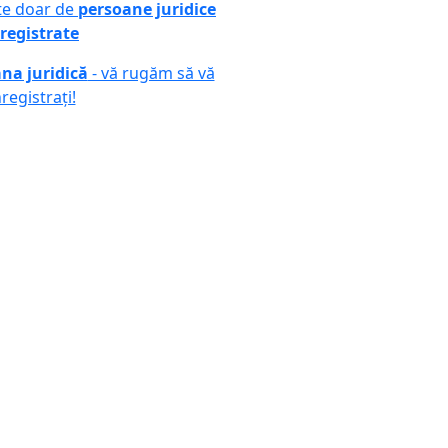
ute doar de
persoane juridice
registrate
na juridică
- vă rugăm să vă
nregistrați!