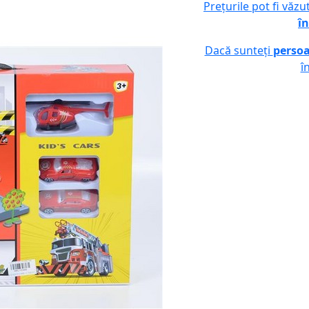
Prețurile pot fi văz
în
Dacă sunteți
persoa
î