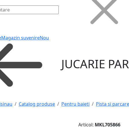
e
Magazin suvenire
Nou
JUCARIE PA
isinau
Catalog produse
Pentru baieti
Pista si parcar
Articol:
MKL705866