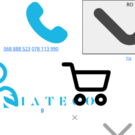
RO
068 888 523
078 113 990
ru
0