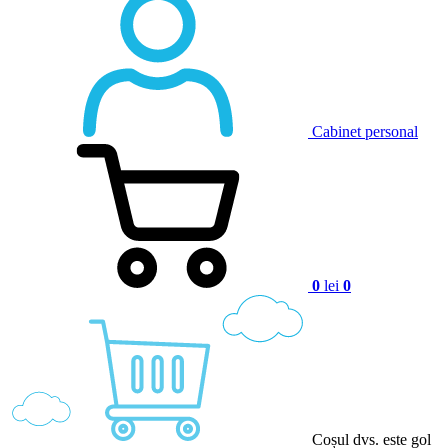
Cabinet personal
0
lei
0
Coșul dvs. este gol