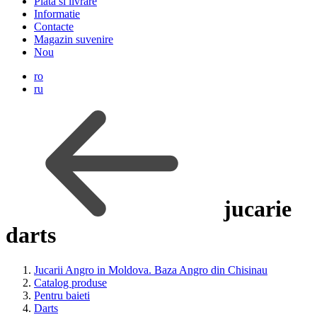
Plata si livrare
Informatie
Contacte
Magazin suvenire
Nou
ro
ru
jucarie
darts
Jucarii Angro in Moldova. Baza Angro din Chisinau
Catalog produse
Pentru baieti
Darts