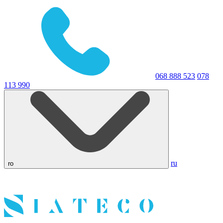
068 888 523
078
113 990
ru
ro