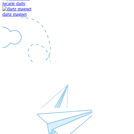
jucarie darts
dartz magnet