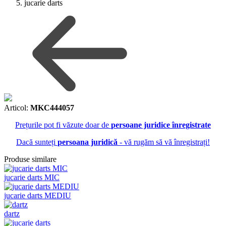
jucarie darts
Articol:
MKC444057
Prețurile pot fi văzute doar de
persoane juridice înregistrate
Dacă sunteți
persoana juridică
- vă rugăm să vă înregistrați!
Produse similare
jucarie darts MIC
jucarie darts MEDIU
dartz