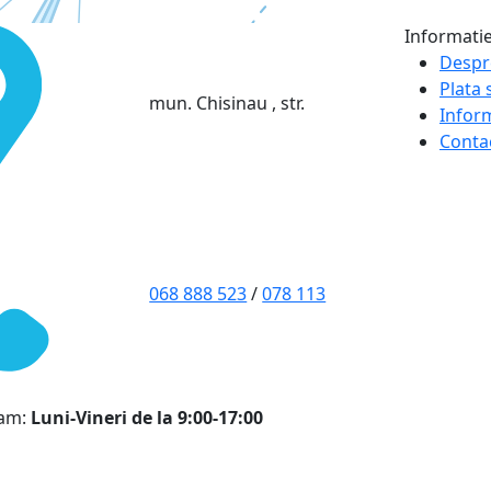
Informati
Despr
Plata s
mun. Chisinau , str.
Infor
Conta
068 888 523
/
078 113
ram:
Luni-Vineri de la 9:00-17:00