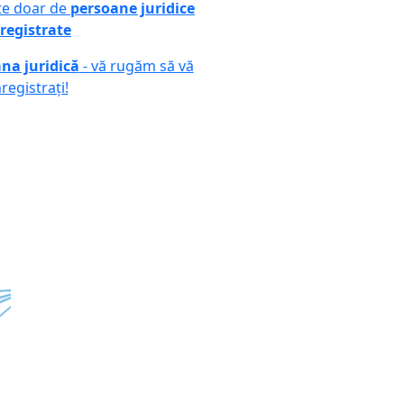
ute doar de
persoane juridice
registrate
na juridică
- vă rugăm să vă
nregistrați!