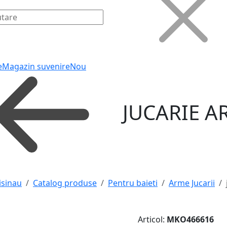
e
Magazin suvenire
Nou
JUCARIE A
isinau
Catalog produse
Pentru baieti
Arme Jucarii
Articol:
MKO466616