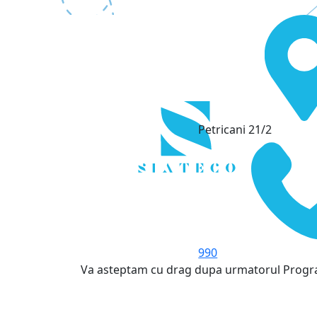
Petricani 21/2
990
Va asteptam cu drag dupa urmatorul Prog