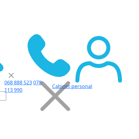
068 888 523
078
Cabinet personal
113 990