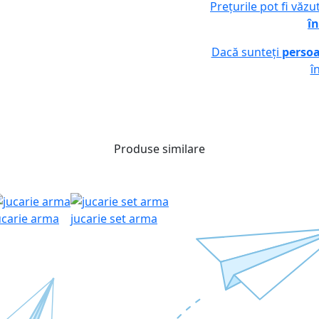
Prețurile pot fi văz
în
Dacă sunteți
persoa
î
Produse similare
ucarie arma
jucarie set arma