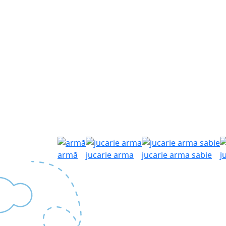
armă
jucarie arma
jucarie arma sabie
j