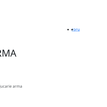
ro
ru
RMA
jucarie arma