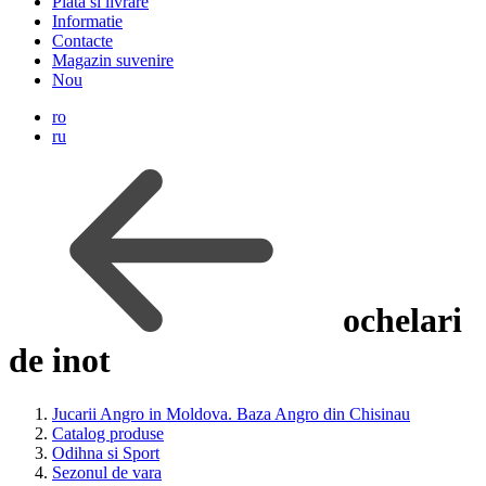
Plata si livrare
Informatie
Contacte
Magazin suvenire
Nou
ro
ru
ochelari
de inot
Jucarii Angro in Moldova. Baza Angro din Chisinau
Catalog produse
Odihna si Sport
Sezonul de vara