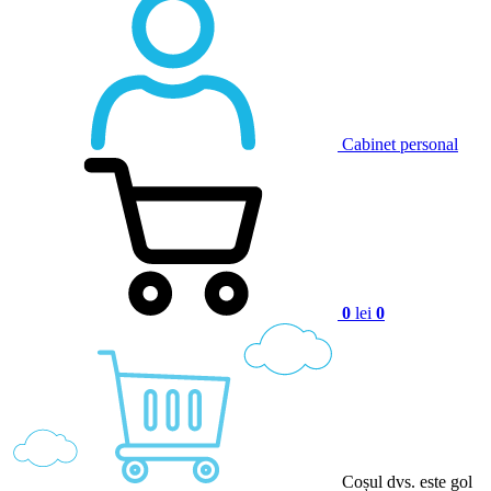
Cabinet personal
0
lei
0
Coșul dvs. este gol