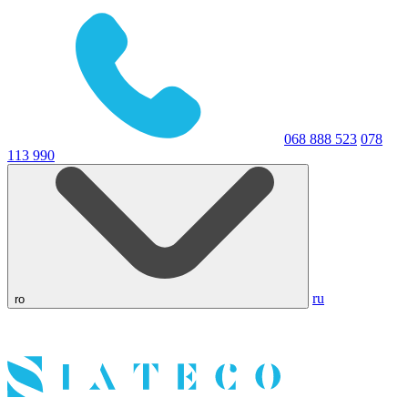
068 888 523
078
113 990
ru
ro