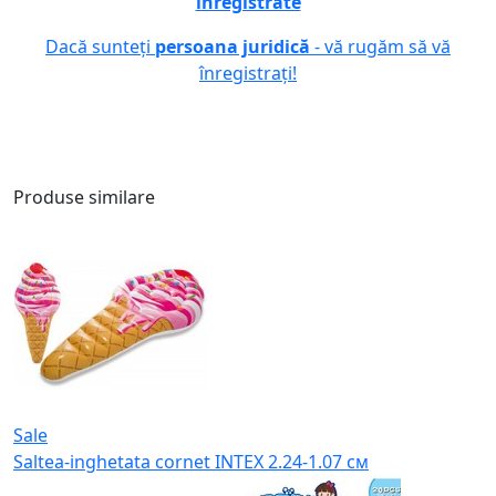
înregistrate
Dacă sunteți
persoana juridică
- vă rugăm să vă
înregistrați!
Produse similare
Sale
Saltea-inghetata cornet INTEX 2.24-1.07 см