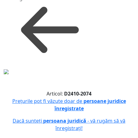
Articol:
D2410-2074
Prețurile pot fi văzute doar de
persoane juridice
înregistrate
Dacă sunteți
persoana juridică
- vă rugăm să vă
înregistrați!