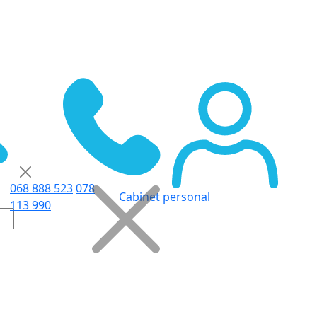
068 888 523
078
Cabinet personal
113 990