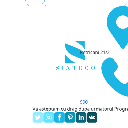
Petricani 21/2
990
Va asteptam cu drag dupa urmatorul Prog