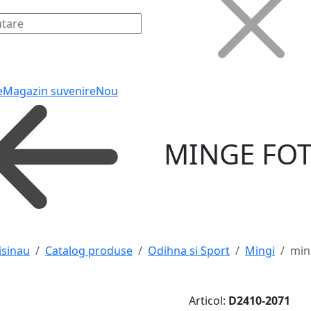
e
Magazin suvenire
Nou
MINGE FO
isinau
Catalog produse
Odihna si Sport
Mingi
min
Articol:
D2410-2071