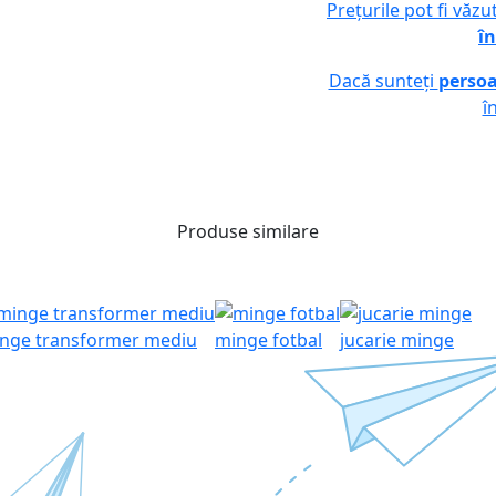
Prețurile pot fi văz
în
Dacă sunteți
persoa
î
Produse similare
inge transformer mediu
minge fotbal
jucarie minge