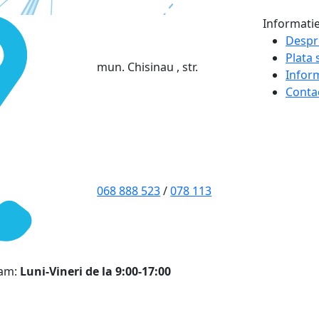
Informati
Despr
Plata s
mun. Chisinau , str.
Infor
Conta
068 888 523
/
078 113
ram:
Luni-Vineri de la 9:00-17:00