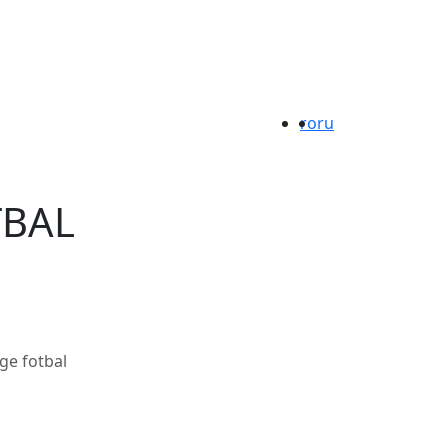
ro
ru
TBAL
ge fotbal