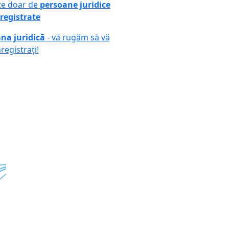
ute doar de
persoane juridice
registrate
na juridică
- vă rugăm să vă
nregistrați!