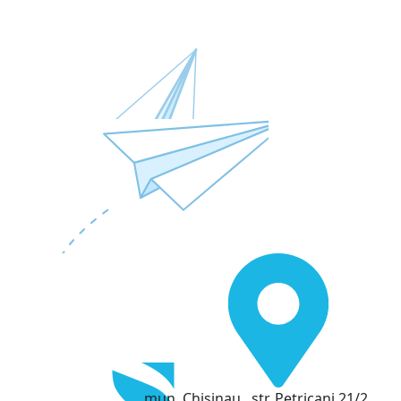
mun. Chisinau , str. Petricani 21/2