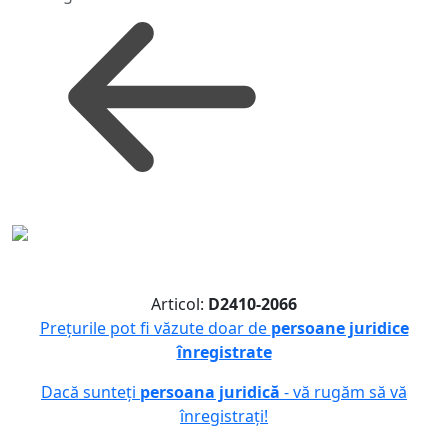
Articol:
D2410-2066
Prețurile pot fi văzute doar de
persoane juridice
înregistrate
Dacă sunteți
persoana juridică
- vă rugăm să vă
înregistrați!