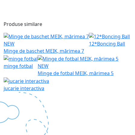
Produse similare
NEW
12*Boncing Ball
Minge de baschet MEIK, mărimea 7
minge fotbal
NEW
Minge de fotbal MEIK, mărimea 5
jucarie interactiva