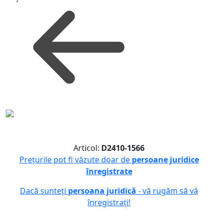
Articol:
D2410-1566
Prețurile pot fi văzute doar de
persoane juridice
înregistrate
Dacă sunteți
persoana juridică
- vă rugăm să vă
înregistrați!