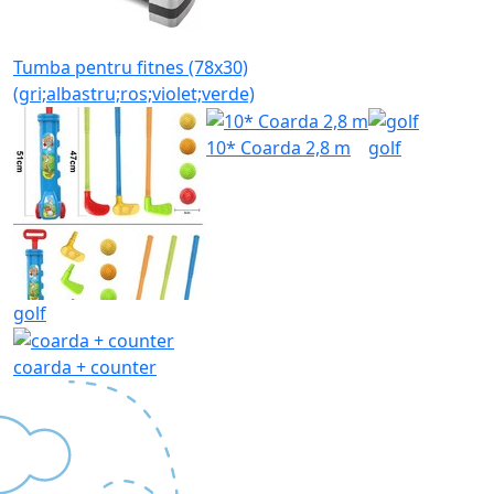
Tumba pentru fitnes (78x30)
(gri;albastru;ros;violet;verde)
10* Coarda 2,8 m
golf
golf
coarda + counter