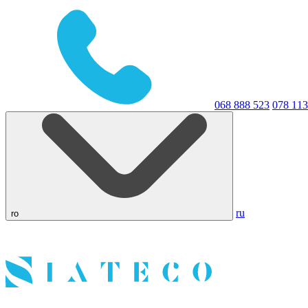
068 888 523
078 113
ru
ro