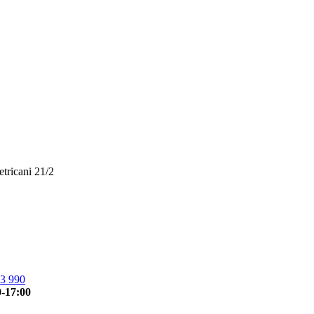
etricani 21/2
3 990
0-17:00