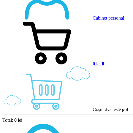
Cabinet personal
0
lei
0
Coșul dvs. este gol
Total:
0
lei