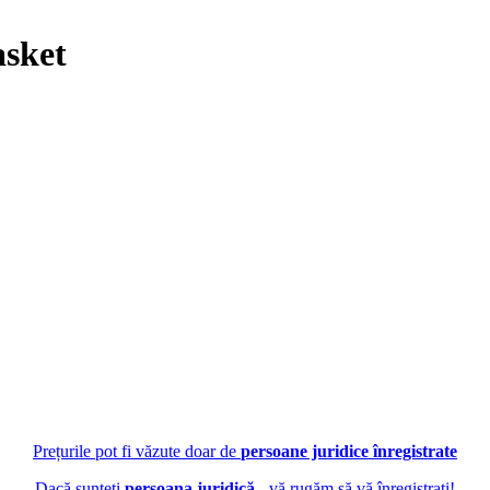
asket
Prețurile pot fi văzute doar de
persoane juridice înregistrate
Dacă sunteți
persoana juridică
- vă rugăm să vă înregistrați!