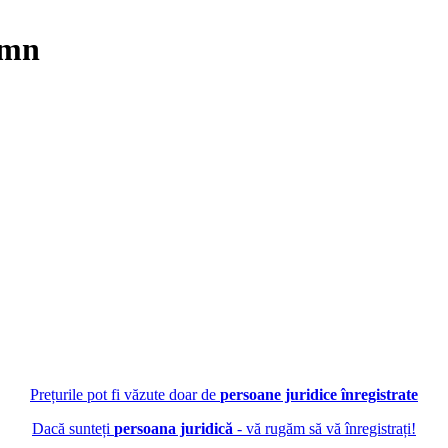
emn
Prețurile pot fi văzute doar de
persoane juridice înregistrate
Dacă sunteți
persoana juridică
- vă rugăm să vă înregistrați!