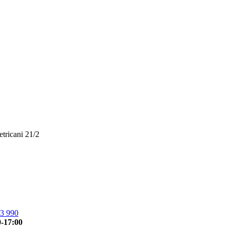
etricani 21/2
3 990
0-17:00