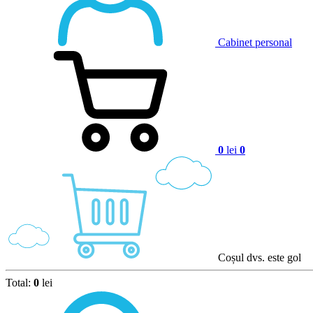
Cabinet personal
0
lei
0
Coșul dvs. este gol
Total:
0
lei