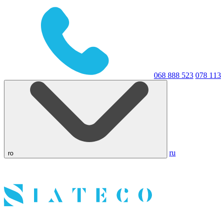
068 888 523
078 113
ru
ro