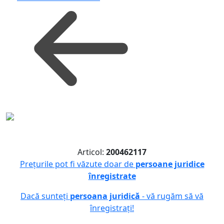
Articol:
200462117
Prețurile pot fi văzute doar de
persoane juridice
înregistrate
Dacă sunteți
persoana juridică
- vă rugăm să vă
înregistrați!