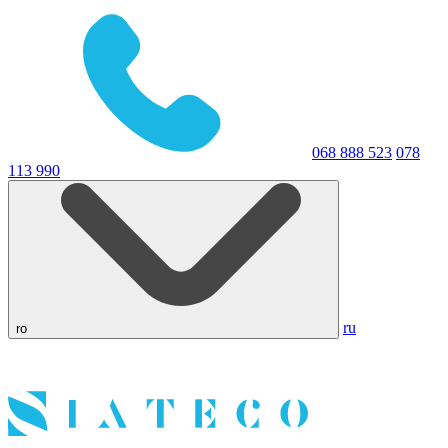
068 888 523
078
113 990
ru
ro