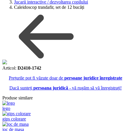
Jucarii interactive / dezvoltarea copilului
Caleidoscop trandafir, set de 12 bucăți
Articol:
D2410-1742
Prețurile pot fi văzute doar de
persoane juridice înregistrate
Dacă sunteți
persoana juridică
- vă rugăm să vă înregistrați!
Produse similare
lego
gips colorare
joc de masa