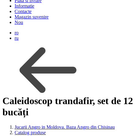
Plata si livrare
Informatie
Contacte
Magazin suvenire
Nou
ro
ru
Caleidoscop trandafir, set de 12
bucăți
Jucarii Angro in Moldova. Baza Angro din Chisinau
Catalog produse