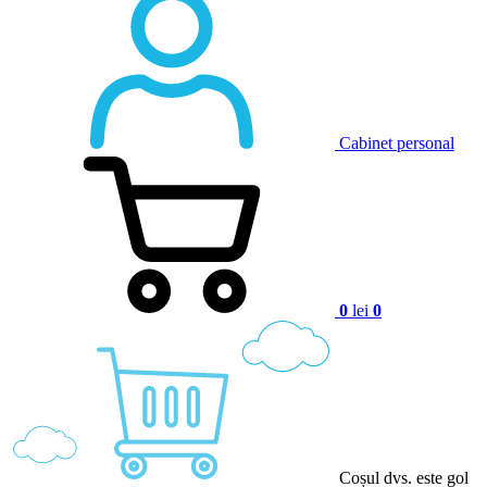
Cabinet personal
0
lei
0
Coșul dvs. este gol