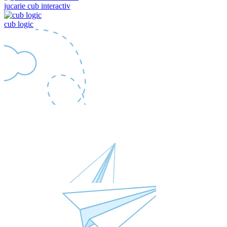
jucarie cub interactiv
cub logic