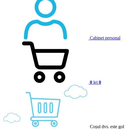
Cabinet personal
0
lei
0
Coșul dvs. este gol