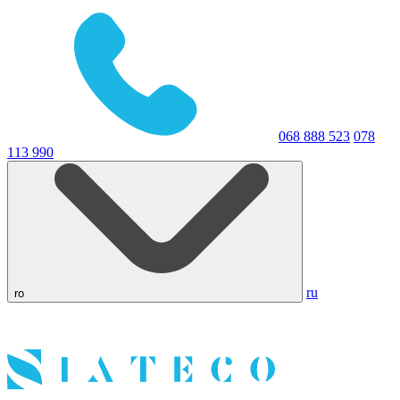
068 888 523
078
113 990
ru
ro