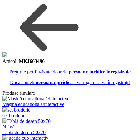
Articol:
MKJ663496
Prețurile pot fi văzute doar de
persoane juridice înregistrate
Dacă sunteți
persoana juridică
- vă rugăm să vă înregistrați!
Produse similare
Mașină educațională/interactive
set broderie
NEW
Tablă de desen 50x70