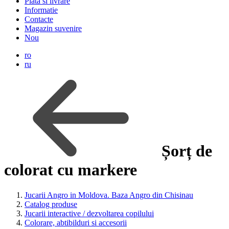
Plata si livrare
Informatie
Contacte
Magazin suvenire
Nou
ro
ru
Șorț de
colorat cu markere
Jucarii Angro in Moldova. Baza Angro din Chisinau
Catalog produse
Jucarii interactive / dezvoltarea copilului
Colorare, abtibilduri si accesorii