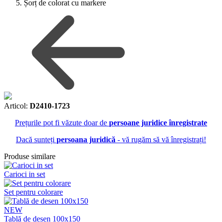
Șorț de colorat cu markere
Articol:
D2410-1723
Prețurile pot fi văzute doar de
persoane juridice înregistrate
Dacă sunteți
persoana juridică
- vă rugăm să vă înregistrați!
Produse similare
Carioci in set
Set pentru colorare
NEW
Tablă de desen 100x150