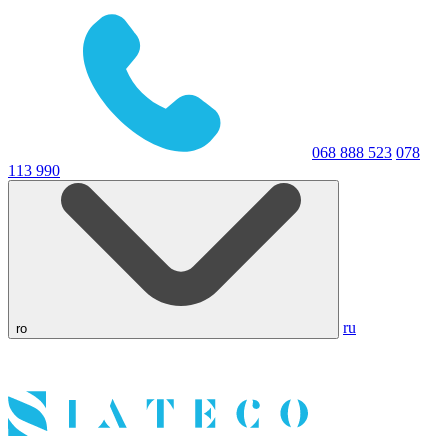
068 888 523
078
113 990
ru
ro