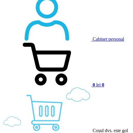
Cabinet personal
0
lei
0
Coșul dvs. este gol