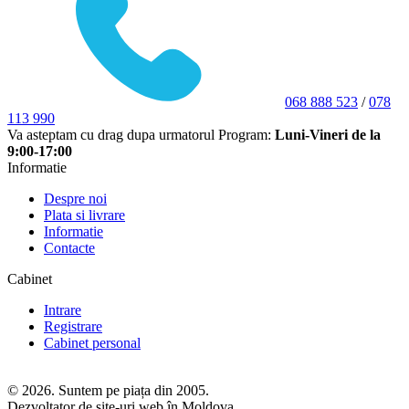
068 888 523
/
078
113 990
Va asteptam cu drag dupa urmatorul Program:
Luni-Vineri de la
9:00-17:00
Informatie
Despre noi
Plata si livrare
Informatie
Contacte
Cabinet
Intrare
Registrare
Cabinet personal
© 2026. Suntem pe piața din 2005.
Dezvoltator de site-uri web în Moldova