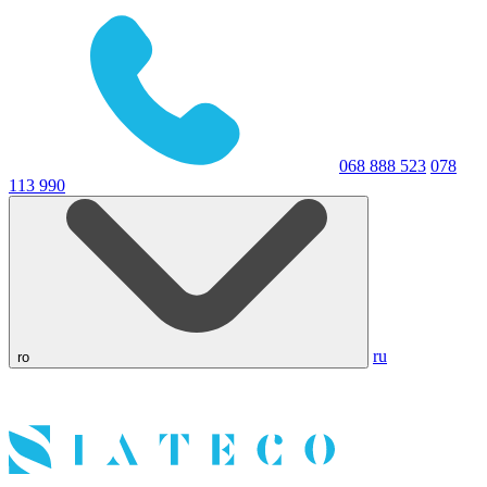
068 888 523
078
113 990
ru
ro