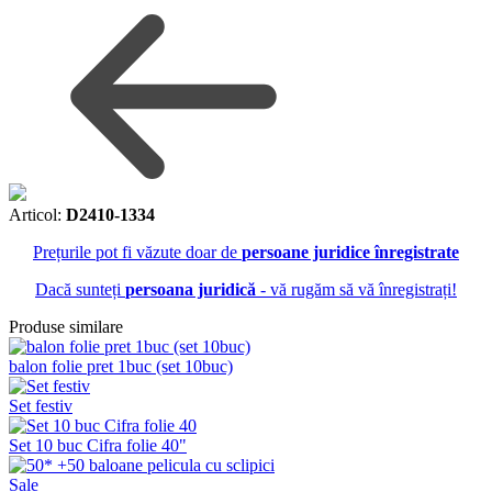
Articol:
D2410-1334
Prețurile pot fi văzute doar de
persoane juridice înregistrate
Dacă sunteți
persoana juridică
- vă rugăm să vă înregistrați!
Produse similare
balon folie pret 1buc (set 10buc)
Set festiv
Set 10 buc Cifra folie 40"
Sale