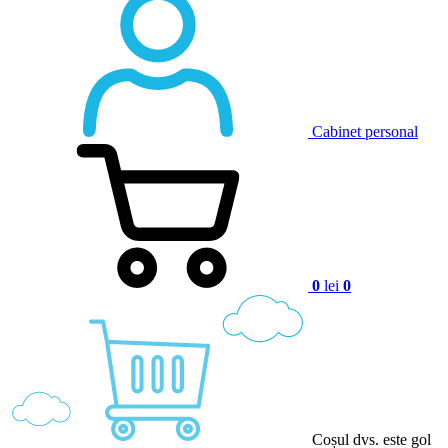
Cabinet personal
0
lei
0
Coșul dvs. este gol