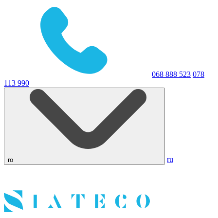
068 888 523
078
113 990
ru
ro