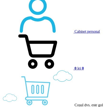
Cabinet personal
0
lei
0
Coșul dvs. este gol