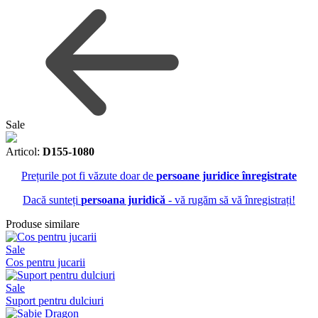
Sale
Articol:
D155-1080
Prețurile pot fi văzute doar de
persoane juridice înregistrate
Dacă sunteți
persoana juridică
- vă rugăm să vă înregistrați!
Produse similare
Sale
Cos pentru jucarii
Sale
Suport pentru dulciuri