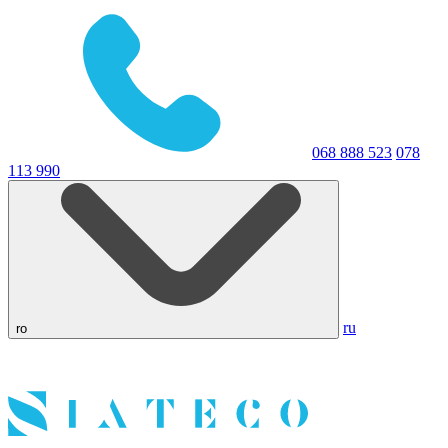
068 888 523
078
113 990
ru
ro