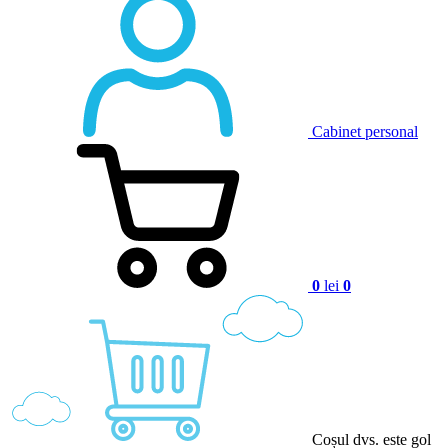
Cabinet personal
0
lei
0
Coșul dvs. este gol