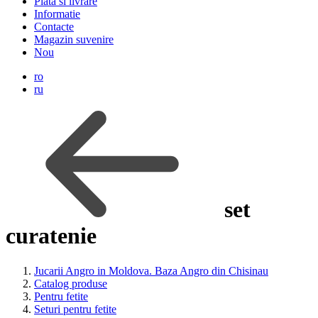
Plata si livrare
Informatie
Contacte
Magazin suvenire
Nou
ro
ru
set
curatenie
Jucarii Angro in Moldova. Baza Angro din Chisinau
Catalog produse
Pentru fetite
Seturi pentru fetite