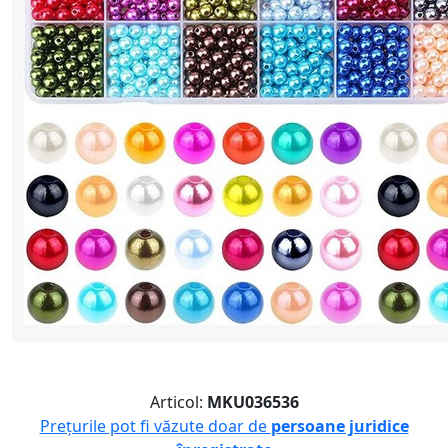
Articol:
MKU036536
Prețurile pot fi văzute doar de
persoane juridice