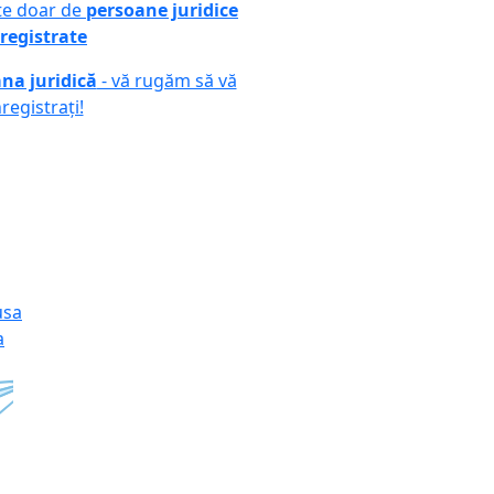
ute doar de
persoane juridice
registrate
na juridică
- vă rugăm să vă
nregistrați!
a