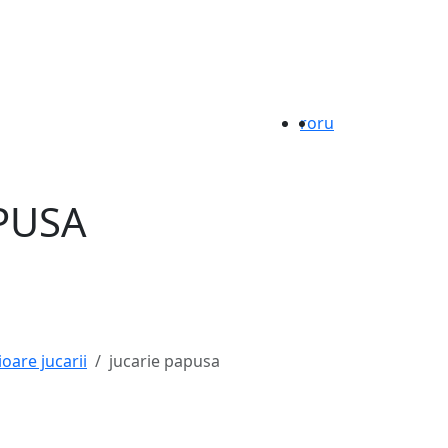
ro
ru
PUSA
oare jucarii
jucarie papusa