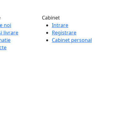
e
Cabinet
e noi
Intrare
i livrare
Registrare
matie
Cabinet personal
cte