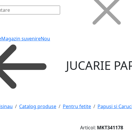
e
Magazin suvenire
Nou
JUCARIE PA
isinau
Catalog produse
Pentru fetite
Papusi si Caruci
Articol:
MKT341178