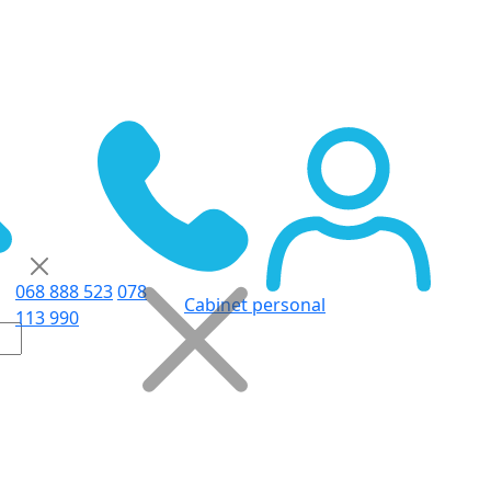
068 888 523
078
Cabinet personal
113 990