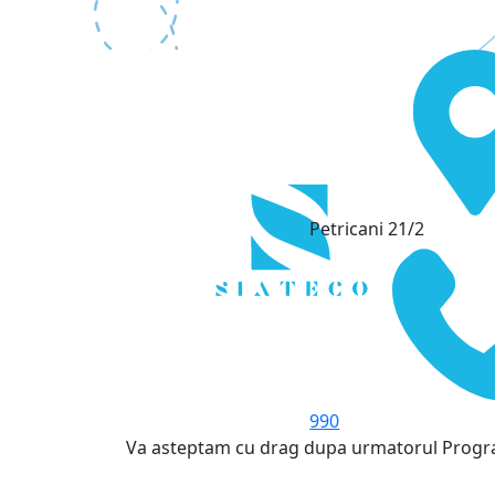
Petricani 21/2
990
Va asteptam cu drag dupa urmatorul Prog