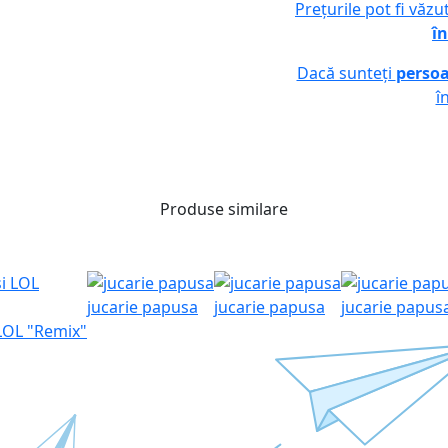
Prețurile pot fi văz
în
Dacă sunteți
persoa
î
Produse similare
jucarie papusa
jucarie papusa
jucarie papus
LOL "Remix"