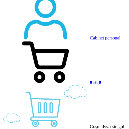
Cabinet personal
0
lei
0
Coșul dvs. este gol