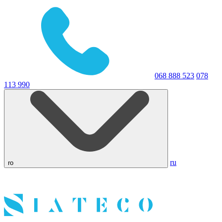
068 888 523
078
113 990
ru
ro