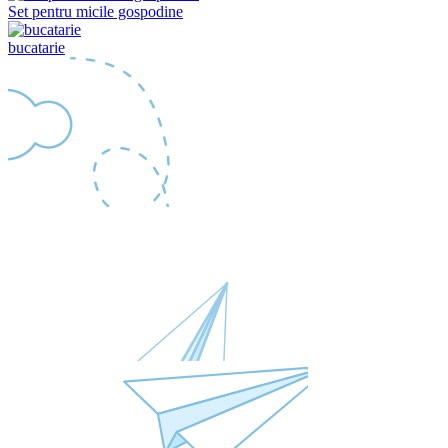
Set pentru micile gospodine
bucatarie