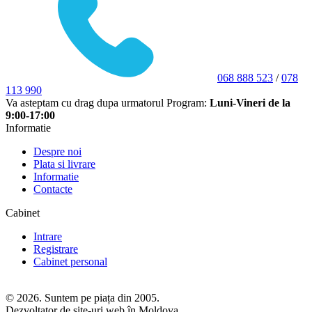
068 888 523
/
078
113 990
Va asteptam cu drag dupa urmatorul Program:
Luni-Vineri de la
9:00-17:00
Informatie
Despre noi
Plata si livrare
Informatie
Contacte
Cabinet
Intrare
Registrare
Cabinet personal
© 2026. Suntem pe piața din 2005.
Dezvoltator de site-uri web în Moldova