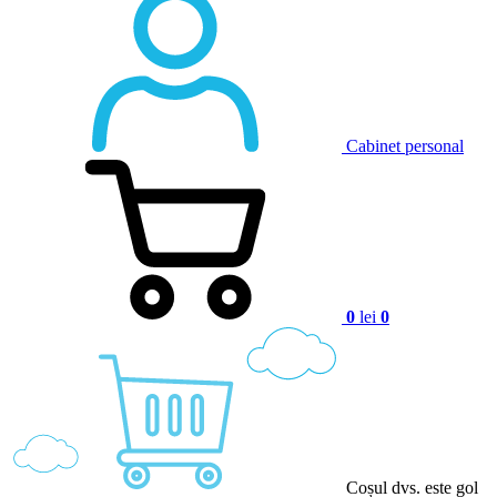
Cabinet personal
0
lei
0
Coșul dvs. este gol