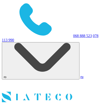
068 888 523
078
113 990
ru
ro