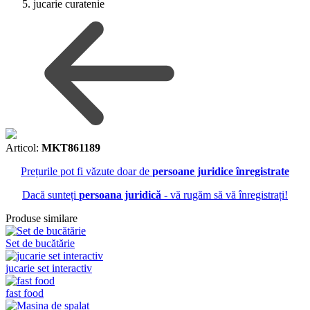
jucarie curatenie
Articol:
MKT861189
Prețurile pot fi văzute doar de
persoane juridice înregistrate
Dacă sunteți
persoana juridică
- vă rugăm să vă înregistrați!
Produse similare
Set de bucătărie
jucarie set interactiv
fast food