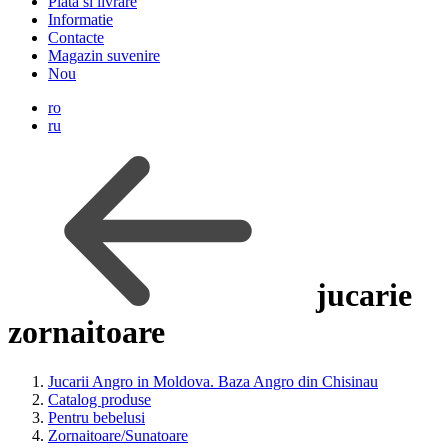
Plata si livrare
Informatie
Contacte
Magazin suvenire
Nou
ro
ru
jucarie
zornaitoare
Jucarii Angro in Moldova. Baza Angro din Chisinau
Catalog produse
Pentru bebelusi
Zornaitoare/Sunatoare