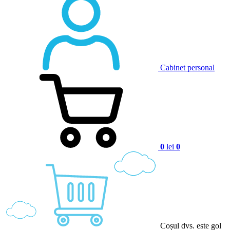
Cabinet personal
0
lei
0
Coșul dvs. este gol