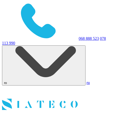
068 888 523
078
113 990
ru
ro