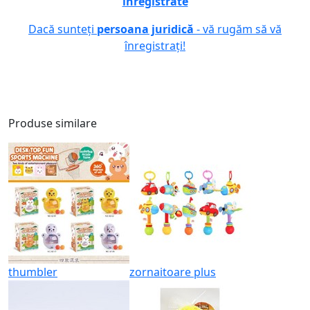
înregistrate
Dacă sunteți
persoana juridică
- vă rugăm să vă
înregistrați!
Produse similare
thumbler
zornaitoare plus