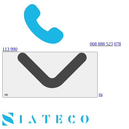
068 888 523
078
113 990
ru
ro