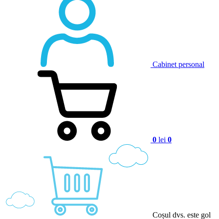
Cabinet personal
0
lei
0
Coșul dvs. este gol