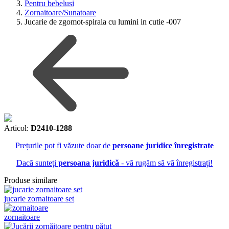
Pentru bebelusi
Zornaitoare/Sunatoare
Jucarie de zgomot-spirala cu lumini in cutie -007
Articol:
D2410-1288
Prețurile pot fi văzute doar de
persoane juridice înregistrate
Dacă sunteți
persoana juridică
- vă rugăm să vă înregistrați!
Produse similare
jucarie zornaitoare set
zornaitoare