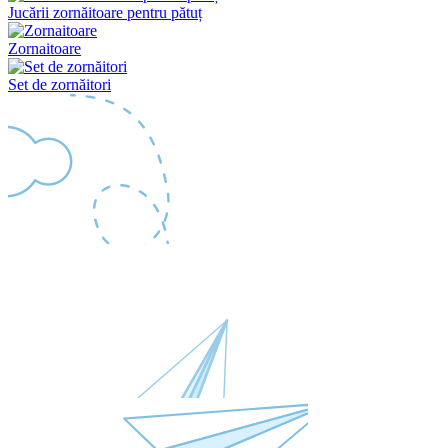
Jucării zornăitoare pentru pătuț
Zornaitoare
Set de zornăitori