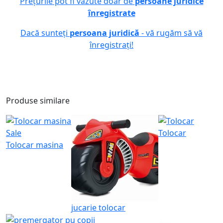
Prețurile pot fi văzute doar de
persoane juridice
înregistrate
Dacă sunteți
persoana juridică
- vă rugăm să vă
înregistrați!
Produse similare
Sale
Tolocar
Tolocar masina
jucarie tolocar