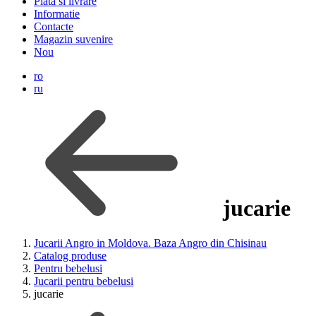
Plata si livrare
Informatie
Contacte
Magazin suvenire
Nou
ro
ru
jucarie
Jucarii Angro in Moldova. Baza Angro din Chisinau
Catalog produse
Pentru bebelusi
Jucarii pentru bebelusi
jucarie