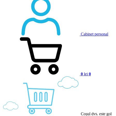
Cabinet personal
0
lei
0
Coșul dvs. este gol