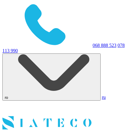
068 888 523
078
113 990
ru
ro