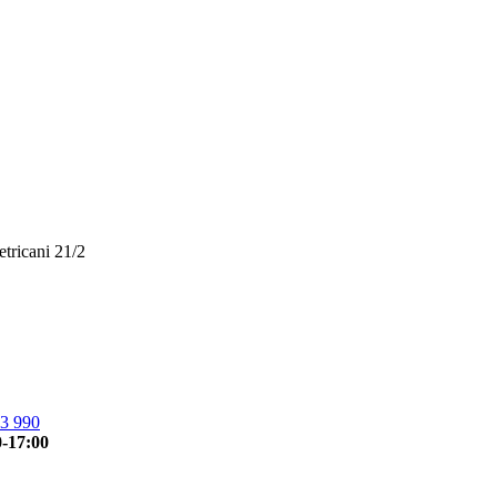
etricani 21/2
3 990
0-17:00