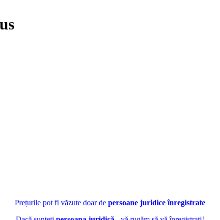
lus
Prețurile pot fi văzute doar de
persoane juridice înregistrate
Dacă sunteți
persoana juridică
- vă rugăm să vă înregistrați!