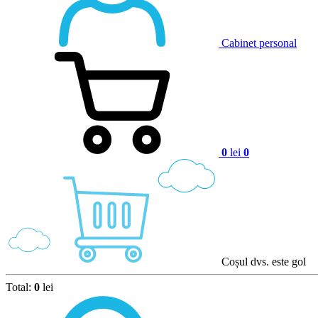
Cabinet personal
0
lei
0
Coșul dvs. este gol
Total:
0
lei