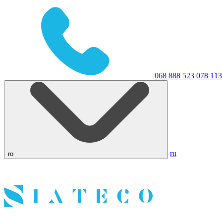
068 888 523
078 113
ru
ro