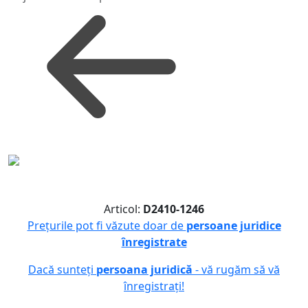
Articol:
D2410-1246
Prețurile pot fi văzute doar de
persoane juridice
înregistrate
Dacă sunteți
persoana juridică
- vă rugăm să vă
înregistrați!