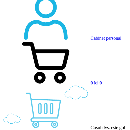
Cabinet personal
0
lei
0
Coșul dvs. este gol