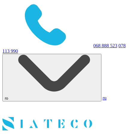
068 888 523
078
113 990
ru
ro