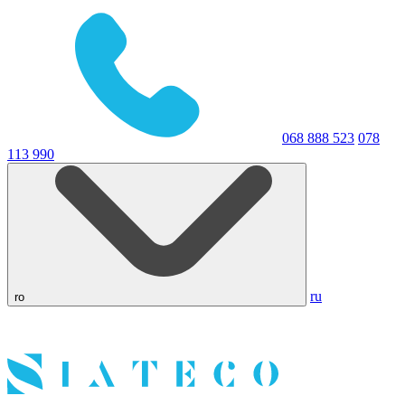
068 888 523
078
113 990
ru
ro