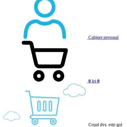
Cabinet personal
0
lei
0
Coșul dvs. este gol