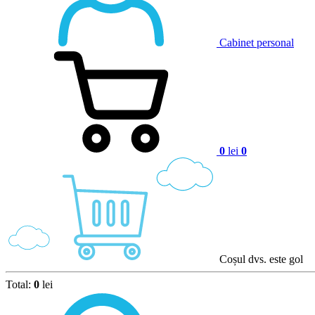
Cabinet personal
0
lei
0
Coșul dvs. este gol
Total:
0
lei