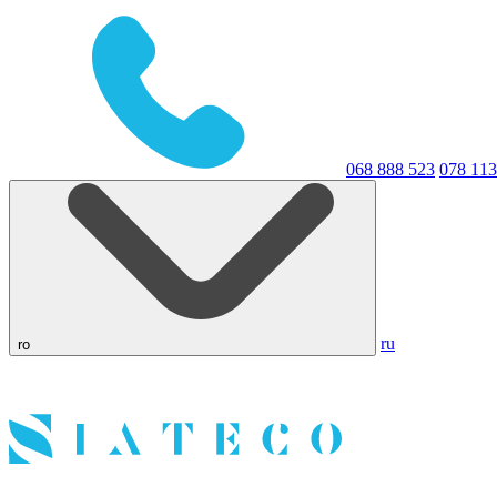
068 888 523
078 113
ru
ro