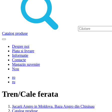
Catalog produse
Despre noi
Plata si livrare
Informatie
Contacte
Magazin suvenire
Nou
ro
ru
Tren/Cale ferata
Jucarii Angro in Moldova. Baza Angro din Chisinau
Catalog produse