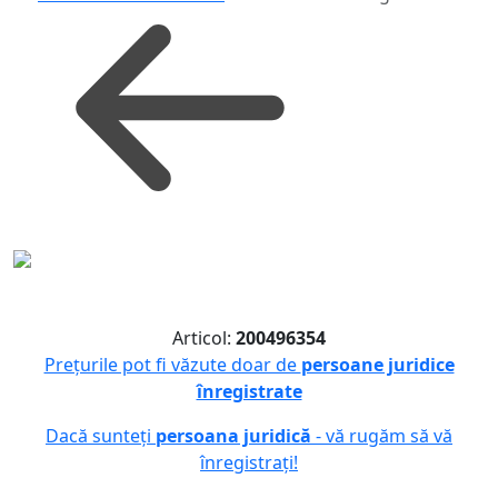
Articol:
200496354
Prețurile pot fi văzute doar de
persoane juridice
înregistrate
Dacă sunteți
persoana juridică
- vă rugăm să vă
înregistrați!