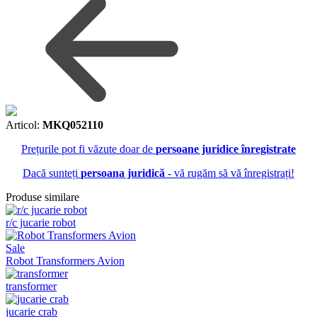
Articol:
MKQ052110
Prețurile pot fi văzute doar de
persoane juridice înregistrate
Dacă sunteți
persoana juridică
- vă rugăm să vă înregistrați!
Produse similare
r/c jucarie robot
Sale
Robot Transformers Avion
transformer
jucarie crab