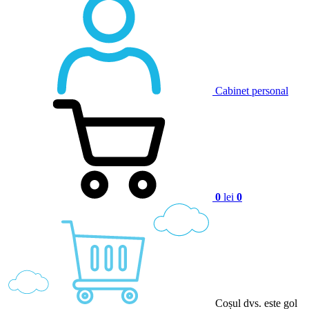
Cabinet personal
0
lei
0
Coșul dvs. este gol