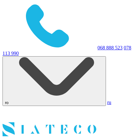
068 888 523
078
113 990
ru
ro