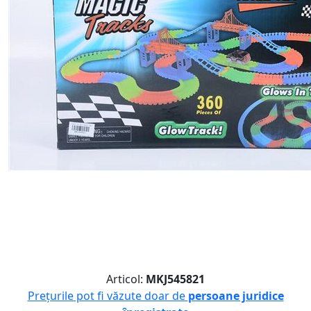
Articol:
MKJ545821
Prețurile pot fi văzute doar de
persoane juridice