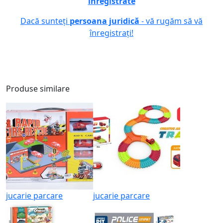
înregistrate
Dacă sunteți
persoana juridică
- vă rugăm să vă
înregistrați!
Produse similare
jucarie parcare
jucarie parcare