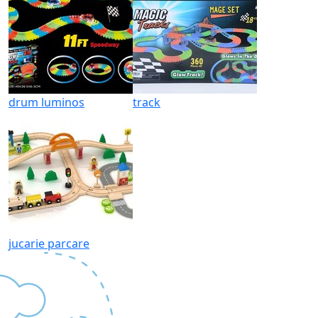
drum luminos
track
jucarie parcare