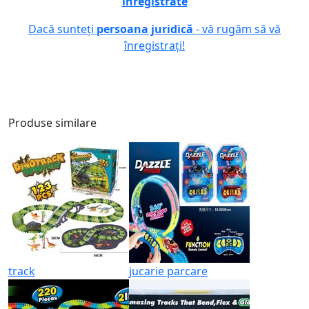
înregistrate
Dacă sunteți
persoana juridică
- vă rugăm să vă
înregistrați!
Produse similare
track
jucarie parcare