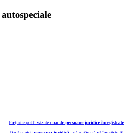
 autospeciale
Prețurile pot fi văzute doar de
persoane juridice înregistrate
Dacă sunteți
persoana juridică
- vă rugăm să vă înregistrați!