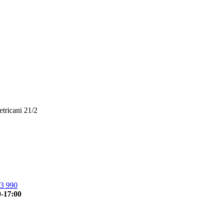
etricani 21/2
3 990
0-17:00