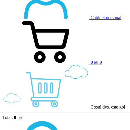
Cabinet personal
0
lei
0
Coșul dvs. este gol
Total:
0
lei