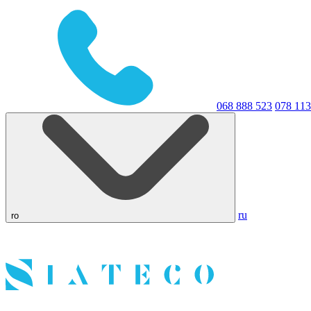
068 888 523
078 113
ru
ro