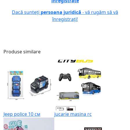
înregistrate
Dacă sunteți
persoana juridică
- vă rugăm să vă
înregistrați!
Produse similare
Jeep police 10 см
jucarie masina rc