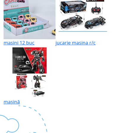
masini 12 buc
jucarie masina r/c
mașină