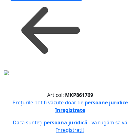
Articol:
MKP861769
Prețurile pot fi văzute doar de
persoane juridice
înregistrate
Dacă sunteți
persoana juridică
- vă rugăm să vă
înregistrați!