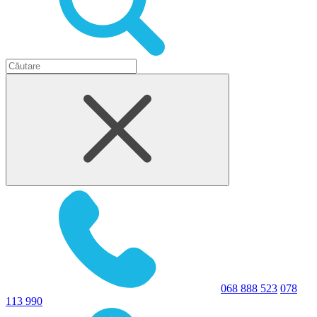
068 888 523
078
113 990