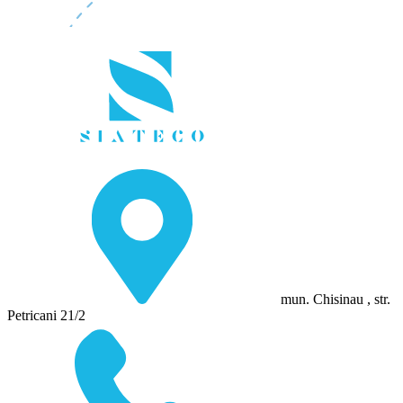
mun. Chisinau , str.
Petricani 21/2