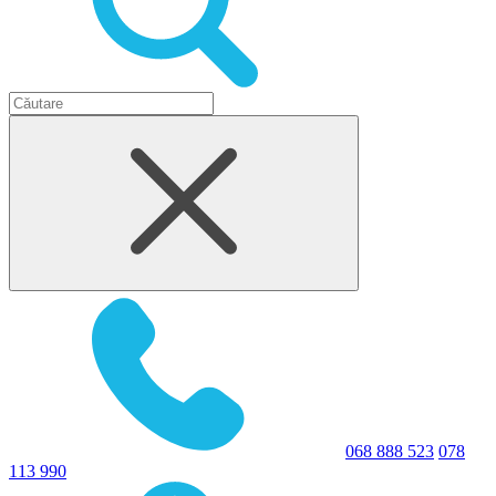
068 888 523
078
113 990