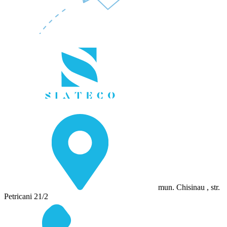
mun. Chisinau , str.
Petricani 21/2