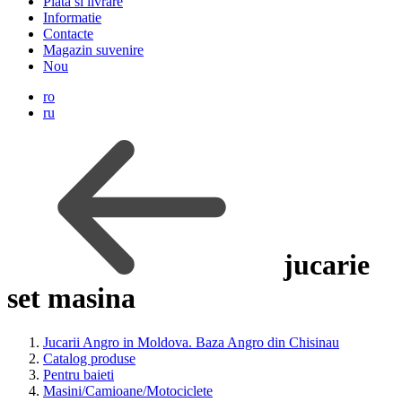
Plata si livrare
Informatie
Contacte
Magazin suvenire
Nou
ro
ru
jucarie
set masina
Jucarii Angro in Moldova. Baza Angro din Chisinau
Catalog produse
Pentru baieti
Masini/Camioane/Motociclete