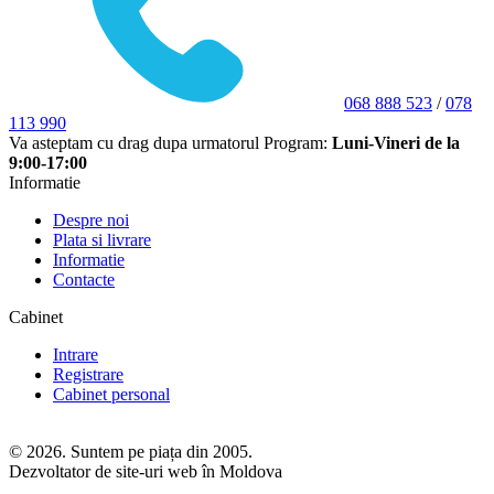
068 888 523
/
078
113 990
Va asteptam cu drag dupa urmatorul Program:
Luni-Vineri de la
9:00-17:00
Informatie
Despre noi
Plata si livrare
Informatie
Contacte
Cabinet
Intrare
Registrare
Cabinet personal
© 2026. Suntem pe piața din 2005.
Dezvoltator de site-uri web în Moldova