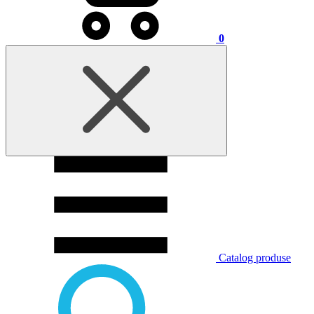
0
Catalog produse