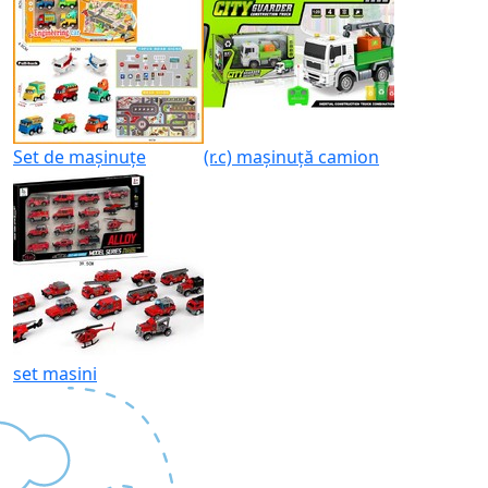
Set de mașinuțe
(r.c) mașinuță camion
set masini