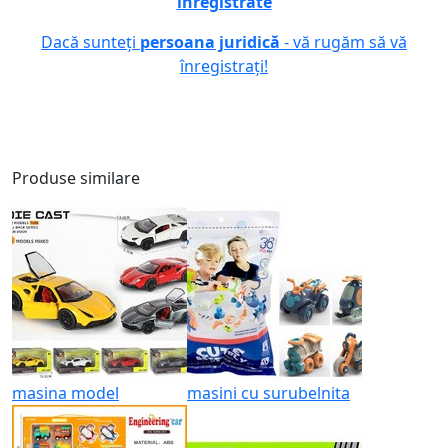
înregistrate
Dacă sunteți
persoana juridică
- vă rugăm să vă
înregistrați!
Produse similare
masina model
masini cu surubelnita