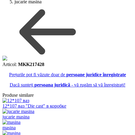
jucarie masina
Articol:
MKK217428
Prețurile pot fi văzute doar de
persoane juridice înregistrate
Dacă sunteți
persoana juridică
- vă rugăm să vă înregistrați!
Produse similare
12*107 ваз "Die cast" в коробке
jucarie masina
masina