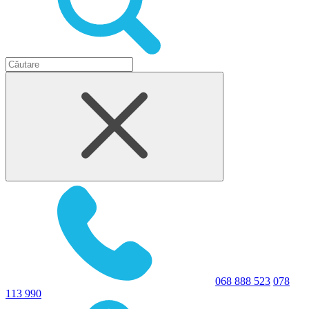
068 888 523
078
113 990