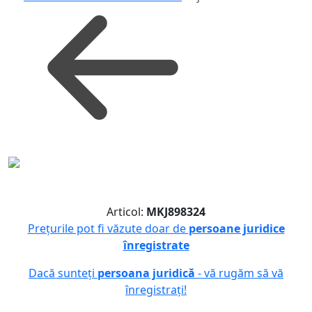
Articol:
MKJ898324
Prețurile pot fi văzute doar de
persoane juridice
înregistrate
Dacă sunteți
persoana juridică
- vă rugăm să vă
înregistrați!