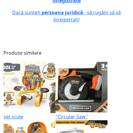
înregistrate
Dacă sunteți
persoana juridică
- vă rugăm să vă
înregistrați!
Produse similare
set scule
"Circular Saw"