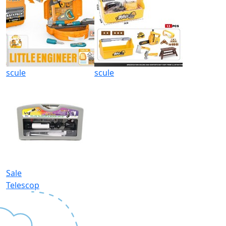
scule
scule
Sale
Telescop