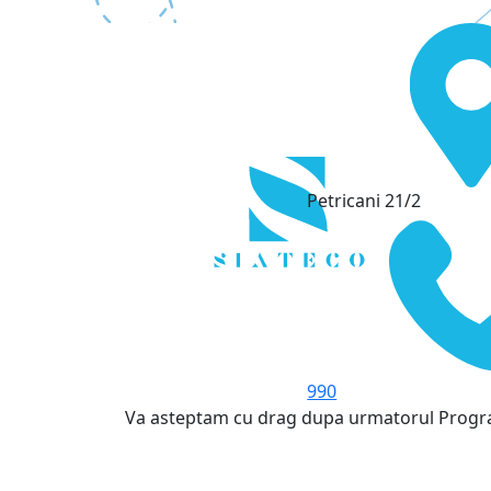
Petricani 21/2
990
Va asteptam cu drag dupa urmatorul Prog