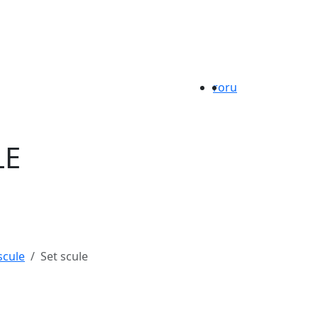
ro
ru
LE
scule
Set scule