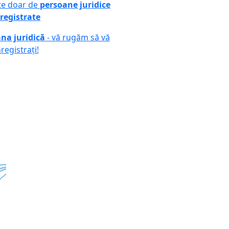
ute doar de
persoane juridice
registrate
na juridică
- vă rugăm să vă
nregistrați!