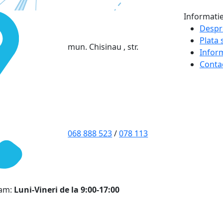
Informati
Despr
Plata s
mun. Chisinau , str.
Infor
Conta
068 888 523
/
078 113
ram:
Luni-Vineri de la 9:00-17:00