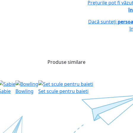
Prețurile pot fi văz
în
Dacă sunteți
persoa
î
Produse similare
Sabie
Bowling
Set scule pentru baieti