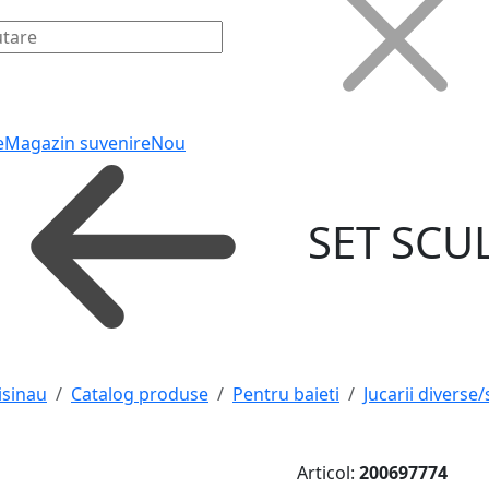
e
Magazin suvenire
Nou
SET SCU
isinau
Catalog produse
Pentru baieti
Jucarii diverse/
Articol:
200697774