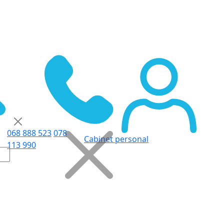
068 888 523
078
Cabinet personal
113 990